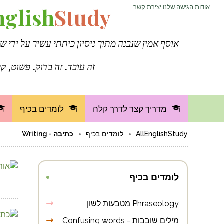
אודות
·
הגישה שלנו
·
יצירת קשר
Study
nglish
אוסף אמין שנבנה מתוך ניסיון כיתתי עשיר על ידי ש
זה עובד. זה בדוק. פשוט, קל
מדריך קצר לדרך קלה
לומדים בכיף
AllEnglishStudy
לומדים בכיף
כתיבה - Writing
לומדים בכיף
Phraseology מטבעות לשון
מילים שובבות - Confusing words