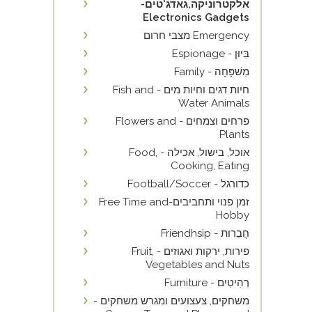
אלקטרוניקה,גאדג'טים-
Electronics Gadgets
Emergency מצבי חרום
בִּיוּן - Espionage
מִשׁפָּחָה - Family
חיות דגים וחיות מים - Fish and
Water Animals
פרחים וצמחים - Flowers and
Plants
אוכל, בישול, אכילה - Food,
Cooking, Eating
כדורגל - Football/Soccer
זמן פנוי ותחביבים-Free Time and
Hobby
חֲבֵרוּת - Friendhsip
פירות, ירקות ואגוזים - Fruit,
Vegetables and Nuts
רְהִיטִים - Furniture
משחקים, צעצועים ומגרש משחקים -