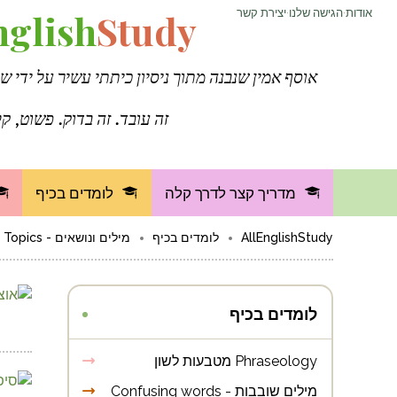
אודות
·
הגישה שלנו
·
יצירת קשר
Study
nglish
אוסף אמין שנבנה מתוך ניסיון כיתתי עשיר על ידי ש
זה עובד. זה בדוק. פשוט, קל
מדריך קצר לדרך קלה
לומדים בכיף
AllEnglishStudy
לומדים בכיף
מילים ונושאים - Words and Topics
לומדים בכיף
Phraseology מטבעות לשון
מילים שובבות - Confusing words