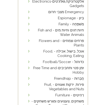
אלקטרוניקה,גאדג'טים-Electronics
Gadgets
Emergency מצבי חרום
בִּיוּן - Espionage
מִשׁפָּחָה - Family
חיות דגים וחיות מים - Fish and
Water Animals
פרחים וצמחים - Flowers and
Plants
אוכל, בישול, אכילה - Food,
Cooking, Eating
כדורגל - Football/Soccer
זמן פנוי ותחביבים-Free Time and
Hobby
חֲבֵרוּת - Friendhsip
פירות, ירקות ואגוזים - Fruit,
Vegetables and Nuts
רְהִיטִים - Furniture
משחקים, צעצועים ומגרש משחקים -