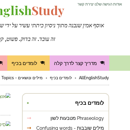
אודות
·
הגישה שלנו
·
יצירת קשר
Study
nglish
אוסף אמין שנבנה מתוך ניסיון כיתתי עשיר על ידי ש
זה עובד. זה בדוק. פשוט, קל
מדריך קצר לדרך קלה
לומדים בכיף
AllEnglishStudy
לומדים בכיף
מילים ונושאים - Words and Topics
לומדים בכיף
Phraseology מטבעות לשון
מילים שובבות - Confusing words