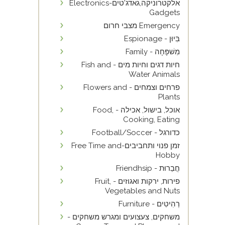
אלקטרוניקה,גאדג'טים-Electronics
Gadgets
Emergency מצבי חרום
בִּיוּן - Espionage
מִשׁפָּחָה - Family
חיות דגים וחיות מים - Fish and
Water Animals
פרחים וצמחים - Flowers and
Plants
אוכל, בישול, אכילה - Food,
Cooking, Eating
כדורגל - Football/Soccer
זמן פנוי ותחביבים-Free Time and
Hobby
חֲבֵרוּת - Friendhsip
פירות, ירקות ואגוזים - Fruit,
Vegetables and Nuts
רְהִיטִים - Furniture
משחקים, צעצועים ומגרש משחקים -