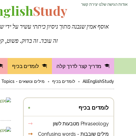
אודות
·
הגישה שלנו
·
יצירת קשר
Study
nglish
אוסף אמין שנבנה מתוך ניסיון כיתתי עשיר על ידי ש
זה עובד. זה בדוק. פשוט, קל
מדריך קצר לדרך קלה
לומדים בכיף
AllEnglishStudy
לומדים בכיף
מילים ונושאים - Words and Topics
לומדים בכיף
Phraseology מטבעות לשון
מילים שובבות - Confusing words