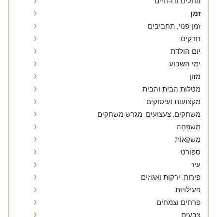
זוחלים ודו-חיים
זמן
זמן פנוי, תחביבים
חרקים
יום הולדת
ימי השבוע
מזון
מטלות הבית והבית
מקצועות ועיסוקים
משחקים, צעצועים, מגרש משחקים
מִשׁפָּחָה
מַשׁקָאוֹת
ספּוֹרט
עִיר
פירות, ירקות ואגוזים
פעילויות
פרחים וצמחים
צבעים