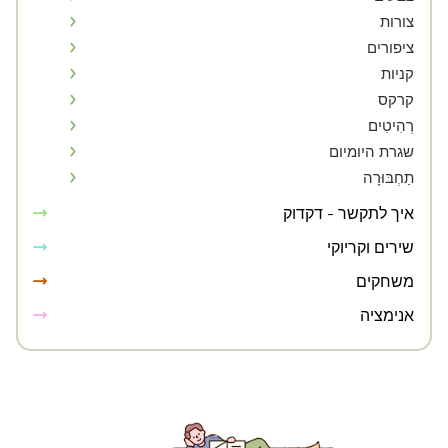
צורות
ציפורים
קניות
קרקס
רְהִיטִים
שגרת היומיום
תַחְבּוּרָה
איך לתקשר - דקדוק
שירים וקריוקי
משחקים
אנימציה