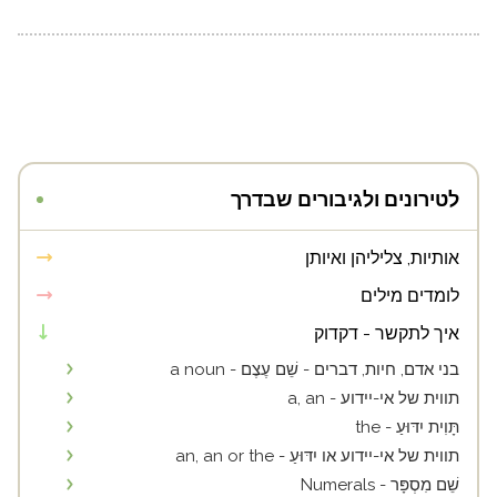
לטירונים ולגיבורים שבדרך
אותיות, צליליהן ואיותן
לומדים מילים
איך לתקשר - דקדוק
בני אדם, חיות, דברים - שֵׁם עֶצֶם - a noun
תווית של אי-יידוע - a, an
תָּוִית יִדּוּעַ - the
תווית של אי-יידוע או יִדּוּעַ - an, an or the
שֵׁם מִסְפָּר - Numerals