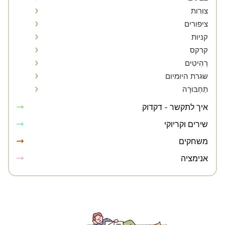
צורות
ציפורים
קניות
קרקס
רְהִיטִים
שגרת היומיום
תַחְבּוּרָה
איך לתקשר - דקדוק
שירים וקריוקי
משחקים
אנימציה