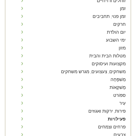
זוחלים ודו-חיים
זמן
זמן פנוי, תחביבים
חרקים
יום הולדת
ימי השבוע
מזון
מטלות הבית והבית
מקצועות ועיסוקים
משחקים, צעצועים, מגרש משחקים
מִשׁפָּחָה
מַשׁקָאוֹת
ספּוֹרט
עִיר
פירות, ירקות ואגוזים
פעילויות
פרחים וצמחים
צבעים