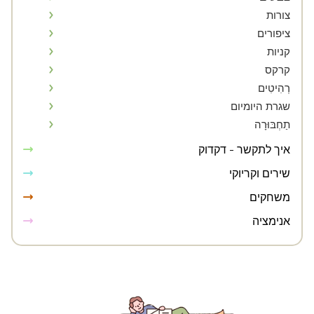
צורות
ציפורים
קניות
קרקס
רְהִיטִים
שגרת היומיום
תַחְבּוּרָה
איך לתקשר - דקדוק
שירים וקריוקי
משחקים
אנימציה