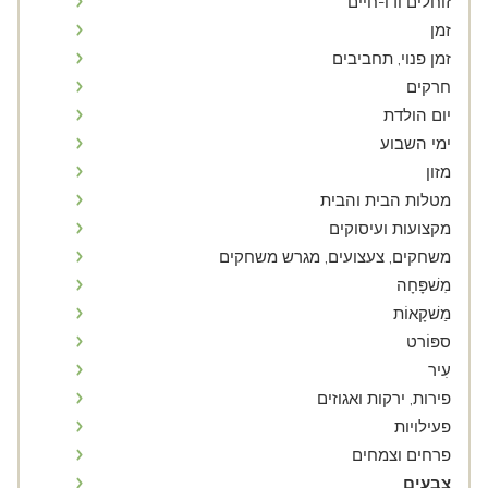
זוחלים ודו-חיים
זמן
זמן פנוי, תחביבים
חרקים
יום הולדת
ימי השבוע
מזון
מטלות הבית והבית
מקצועות ועיסוקים
משחקים, צעצועים, מגרש משחקים
מִשׁפָּחָה
מַשׁקָאוֹת
ספּוֹרט
עִיר
פירות, ירקות ואגוזים
פעילויות
פרחים וצמחים
צבעים